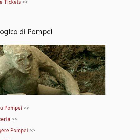
ne Tickets
>>
logico di Pompei
su Pompei
>>
teria
>>
gere Pompei
>>