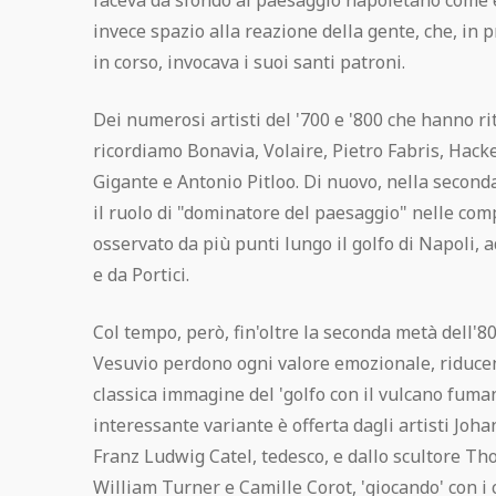
faceva da sfondo al paesaggio napoletano come 
invece spazio alla reazione della gente, che, in 
in corso, invocava i suoi santi patroni.
Dei numerosi artisti del '700 e '800 che hanno r
ricordiamo Bonavia, Volaire, Pietro Fabris, Hacke
Gigante e Antonio Pitloo. Di nuovo, nella seconda
il ruolo di "dominatore del paesaggio" nelle comp
osservato da più punti lungo il golfo di Napoli,
e da Portici.
Col tempo, però, fin'oltre la seconda metà dell'8
Vesuvio perdono ogni valore emozionale, riducend
classica immagine del 'golfo con il vulcano fuma
interessante variante è offerta dagli artisti Joh
Franz Ludwig Catel, tedesco, e dallo scultore Th
William Turner e Camille Corot, 'giocando' con i 