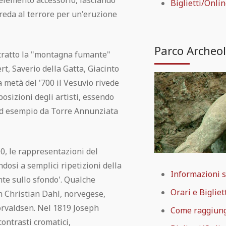
elemento accessorio, lasciando
Biglietti/Onli
preda al terrore per un'eruzione
Parco Archeo
itratto la "montagna fumante"
rt, Saverio della Gatta, Giacinto
 metà del '700 il Vesuvio rivede
osizioni degli artisti, essendo
 ad esempio da Torre Annunziata
00, le rappresentazioni del
osi a semplici ripetizioni della
Informazioni 
nte sullo sfondo'. Qualche
Orari e Bigliet
an Christian Dahl, norvegese,
orvaldsen. Nel 1819 Joseph
Come raggiun
contrasti cromatici,