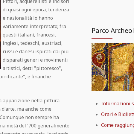
Pittori, acquerellisti e incisori
di quasi ogni epoca, tendenza
e nazionalità lo hanno
variamente interpretato; fra
Parco Archeol
questi italiani, francesi,
inglesi, tedeschi, austriaci,
russi e danesi ispirati dai più
disparati generi e movimenti
artistici, detti "pittoresco",
orrificante", e finanche
ma apparizione nella pittura
Informazioni s
a d'arte, ma anche come
Orari e Bigliet
ra. Comunque non sempre ha
Come raggiun
rima metà del '700 generalmente