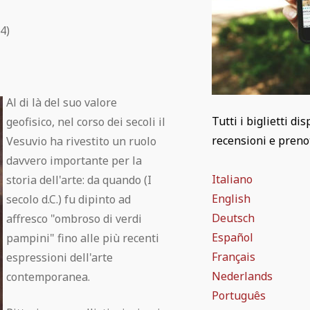
4)
Al di là del suo valore
Tutti i biglietti di
geofisico, nel corso dei secoli il
recensioni e prenota
Vesuvio ha rivestito un ruolo
davvero importante per la
Italiano
storia dell'arte: da quando (I
English
secolo d.C.) fu dipinto ad
Deutsch
affresco "ombroso di verdi
Español
pampini" fino alle più recenti
Français
espressioni dell'arte
Nederlands
contemporanea.
Português