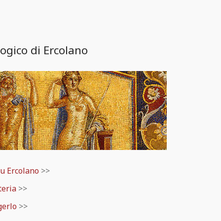
ogico di Ercolano
u Ercolano
>>
teria
>>
gerlo
>>