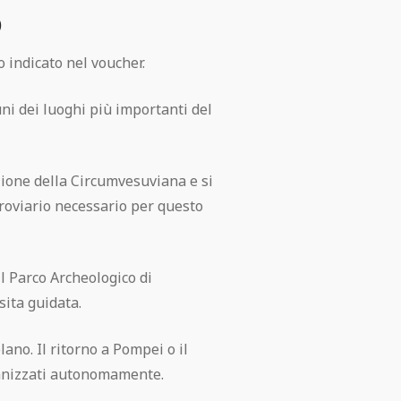
o
o indicato nel voucher.
uni dei luoghi più importanti del
azione della Circumvesuviana e si
erroviario necessario per questo
l Parco Archeologico di
sita guidata.
lano. Il ritorno a Pompei o il
anizzati autonomamente.