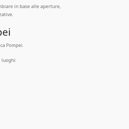
cambiare in base alle aperture,
zative.
pei
ica Pompei.
 luoghi: