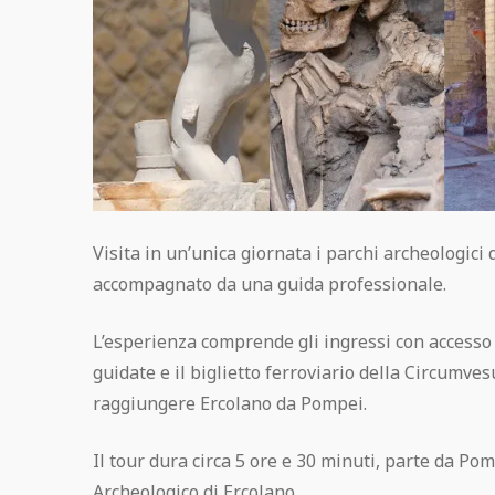
Pompei Plus e ville suburbane
Pompei, Ercolano e Vesuvio da Napoli
Come acquistare i biglietti per Pompei
Vesuvio, Ercolano e Pompei Pass
Pompei e Vesuvio da Roma
Visita in un’unica giornata i parchi archeologici
accompagnato da una guida professionale.
L’esperienza comprende gli ingressi con accesso ra
guidate e il biglietto ferroviario della Circumve
raggiungere Ercolano da Pompei.
Il tour dura circa 5 ore e 30 minuti, parte da Po
Archeologico di Ercolano.