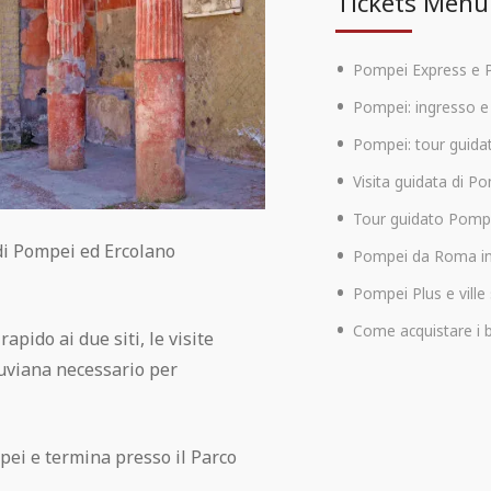
Tickets Menu
Pompei Express e 
Pompei: ingresso e 
Pompei: tour guida
Visita guidata di P
Tour guidato Pompe
 di Pompei ed Ercolano
Pompei da Roma in
Pompei Plus e vill
Come acquistare i b
pido ai due siti, le visite
suviana necessario per
mpei e termina presso il Parco