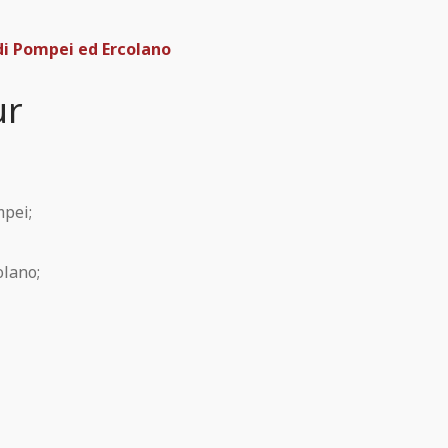
 di Pompei ed Ercolano
ur
mpei;
olano;